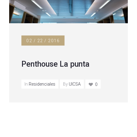
02 / 22 / 2016
Penthouse La punta
In
Residenciales
By
UICSA
0