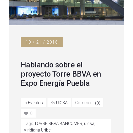
10 / 21 / 2016
Hablando sobre el
proyecto Torre BBVA en
Expo Energía Puebla
In
Eventos
By
UICSA
Comment
(0)
0
Tags
TORRE BBVA BANCOMER
,
uicsa
,
Viridiana Uribe